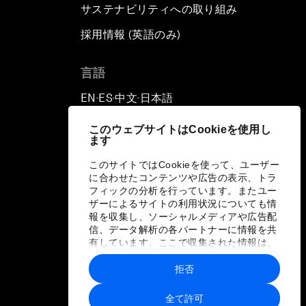
サステナビリティへの取り組み
採用情報 (英語のみ)
て
言語
EN
ES
中文
日本語
▪
▪
▪
このウェブサイトはCookieを使用し
ます
このサイトではCookieを使って、ユーザー
に合わせたコンテンツや広告の表示、トラ
フィックの分析を行っています。またユー
ザーによるサイトの利用状況についても情
報を収集し、ソーシャルメディアや広告配
信、データ解析の各パートナーに情報を共
有しています。ここで収集された情報は、
ユーザーが各パートナーに提供した他の情
報や各パートナーのサービスを使用した際
拒否
に収集された情報と組み合わされ、各パー
トナーによって使用されることがありま
全て許可