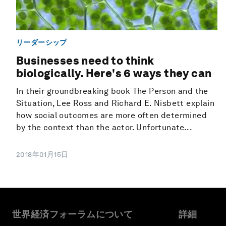
リーダーシップ
Businesses need to think
biologically. Here's 6 ways they can
In their groundbreaking book The Person and the
Situation, Lee Ross and Richard E. Nisbett explain
how social outcomes are more often determined
by the context than the actor. Unfortunate...
2018年01月15日
世界経済フォーラムについて
詳細