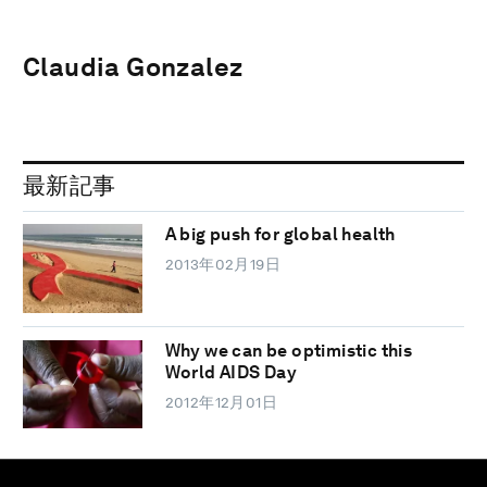
Claudia Gonzalez
最新記事
A big push for global health
2013年02月19日
Why we can be optimistic this
World AIDS Day
2012年12月01日