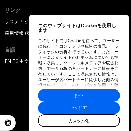
リンク
サステナビリティへの取り組み
このウェブサイトはCookieを使用し
ます
採用情報 (英語のみ)
このサイトではCookieを使って、ユーザー
に合わせたコンテンツや広告の表示、トラ
言語
フィックの分析を行っています。またユー
ザーによるサイトの利用状況についても情
EN
ES
中文
日本語
▪
▪
▪
報を収集し、ソーシャルメディアや広告配
信、データ解析の各パートナーに情報を共
有しています。ここで収集された情報は、
ユーザーが各パートナーに提供した他の情
報や各パートナーのサービスを使用した際
に収集された情報と組み合わされ、各パー
拒否
トナーによって使用されることがありま
プライバシーポリシーと利用規約
す。
全て許可
サイトマップ
カスタム化
©
2026
世界経済フォーラム
EN
ES
中文
日本語