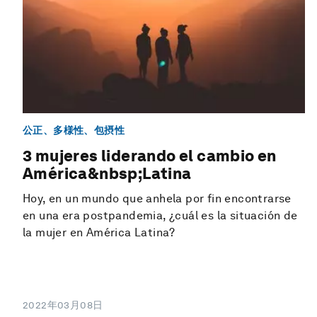
公正、多様性、包摂性
3 mujeres liderando el cambio en
América&nbsp;Latina
Hoy, en un mundo que anhela por fin encontrarse
en una era postpandemia, ¿cuál es la situación de
la mujer en América Latina?
2022年03月08日