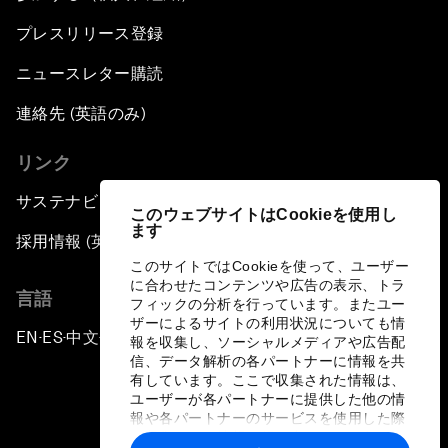
プレスリリース登録
ニュースレター購読
連絡先 (英語のみ)
リンク
サステナビリティへの取り組み
このウェブサイトはCookieを使用し
ます
採用情報 (英語のみ)
このサイトではCookieを使って、ユーザー
に合わせたコンテンツや広告の表示、トラ
言語
フィックの分析を行っています。またユー
ザーによるサイトの利用状況についても情
EN
ES
中文
日本語
▪
▪
▪
報を収集し、ソーシャルメディアや広告配
信、データ解析の各パートナーに情報を共
有しています。ここで収集された情報は、
ユーザーが各パートナーに提供した他の情
報や各パートナーのサービスを使用した際
に収集された情報と組み合わされ、各パー