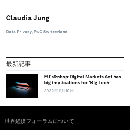
Claudia Jung
Data Privacy, PwC Switzerland
最新記事
EU's&nbsp;Digital Markets Act has
big implications for 'Big Tech'
2022年11月10日
世界経済フォーラムについて