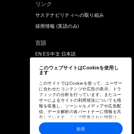
リンク
サステナビリティへの取り組み
採用情報 (英語のみ)
て
言語
EN
ES
中文
日本語
▪
▪
▪
このウェブサイトはCookieを使用し
ます
このサイトではCookieを使って、ユーザー
に合わせたコンテンツや広告の表示、トラ
フィックの分析を行っています。またユー
ザーによるサイトの利用状況についても情
報を収集し、ソーシャルメディアや広告配
信、データ解析の各パートナーに情報を共
有しています。ここで収集された情報は、
ユーザーが各パートナーに提供した他の情
報や各パートナーのサービスを使用した際
拒否