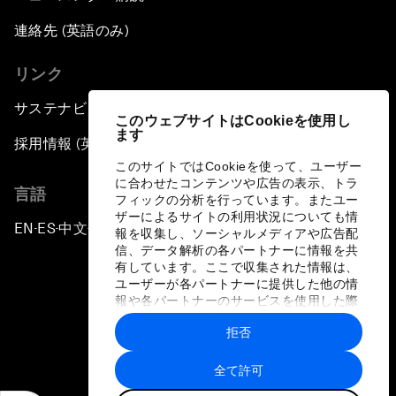
連絡先 (英語のみ)
リンク
サステナビリティへの取り組み
このウェブサイトはCookieを使用し
ます
採用情報 (英語のみ)
このサイトではCookieを使って、ユーザー
に合わせたコンテンツや広告の表示、トラ
言語
フィックの分析を行っています。またユー
ザーによるサイトの利用状況についても情
EN
ES
中文
日本語
▪
▪
▪
報を収集し、ソーシャルメディアや広告配
信、データ解析の各パートナーに情報を共
有しています。ここで収集された情報は、
ユーザーが各パートナーに提供した他の情
報や各パートナーのサービスを使用した際
に収集された情報と組み合わされ、各パー
拒否
トナーによって使用されることがありま
プライバシーポリシーと利用規約
す。
全て許可
サイトマップ