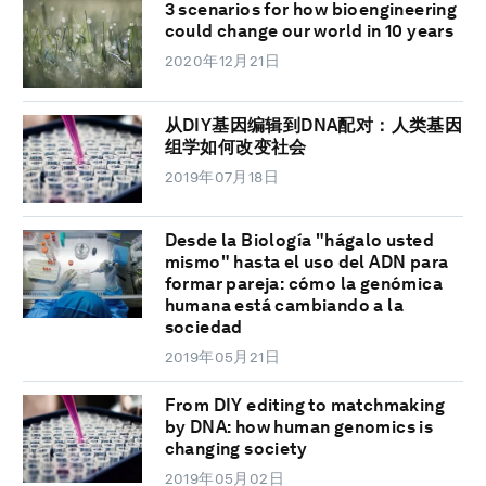
3 scenarios for how bioengineering
could change our world in 10 years
2020年12月21日
从DIY基因编辑到DNA配对：人类基因
组学如何改变社会
2019年07月18日
Desde la Biología "hágalo usted
mismo" hasta el uso del ADN para
formar pareja: cómo la genómica
humana está cambiando a la
sociedad
2019年05月21日
From DIY editing to matchmaking
by DNA: how human genomics is
changing society
2019年05月02日