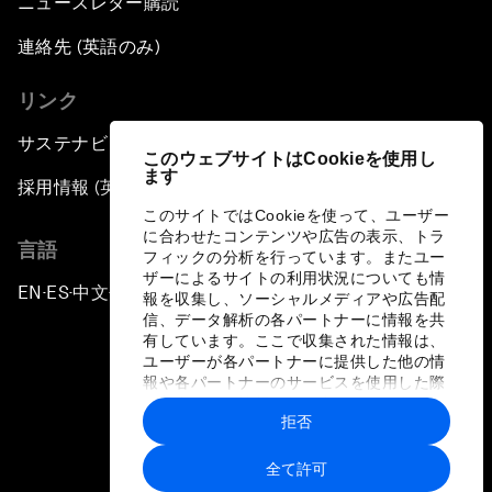
ニュースレター購読
連絡先 (英語のみ)
リンク
サステナビリティへの取り組み
このウェブサイトはCookieを使用し
ます
採用情報 (英語のみ)
このサイトではCookieを使って、ユーザー
に合わせたコンテンツや広告の表示、トラ
言語
フィックの分析を行っています。またユー
ザーによるサイトの利用状況についても情
EN
ES
中文
日本語
▪
▪
▪
報を収集し、ソーシャルメディアや広告配
信、データ解析の各パートナーに情報を共
有しています。ここで収集された情報は、
ユーザーが各パートナーに提供した他の情
報や各パートナーのサービスを使用した際
に収集された情報と組み合わされ、各パー
拒否
トナーによって使用されることがありま
プライバシーポリシーと利用規約
す。
全て許可
サイトマップ