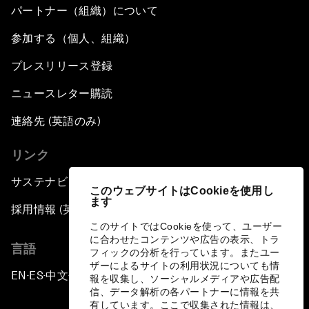
パートナー（組織）について
参加する（個人、組織）
プレスリリース登録
ニュースレター購読
連絡先 (英語のみ)
リンク
サステナビリティへの取り組み
このウェブサイトはCookieを使用し
ます
採用情報 (英語のみ)
このサイトではCookieを使って、ユーザー
に合わせたコンテンツや広告の表示、トラ
言語
フィックの分析を行っています。またユー
ザーによるサイトの利用状況についても情
EN
ES
中文
日本語
▪
▪
▪
報を収集し、ソーシャルメディアや広告配
信、データ解析の各パートナーに情報を共
有しています。ここで収集された情報は、