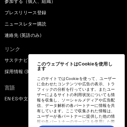
参加する（個人、組織）
プレスリリース登録
ニュースレター購読
連絡先 (英語のみ)
リンク
サステナビリティへの取り組み
このウェブサイトはCookieを使用し
ます
採用情報 (英語のみ)
このサイトではCookieを使って、ユーザー
に合わせたコンテンツや広告の表示、トラ
言語
フィックの分析を行っています。またユー
ザーによるサイトの利用状況についても情
EN
ES
中文
日本語
▪
▪
▪
報を収集し、ソーシャルメディアや広告配
信、データ解析の各パートナーに情報を共
有しています。ここで収集された情報は、
ユーザーが各パートナーに提供した他の情
報や各パートナーのサービスを使用した際