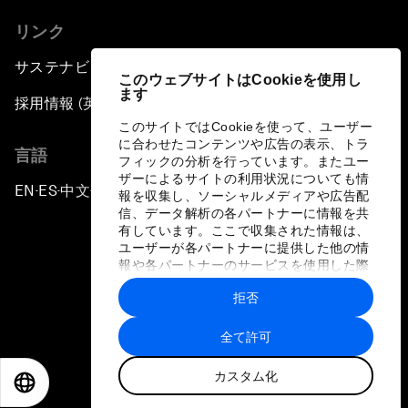
リンク
サステナビリティへの取り組み
このウェブサイトはCookieを使用し
ます
採用情報 (英語のみ)
このサイトではCookieを使って、ユーザー
に合わせたコンテンツや広告の表示、トラ
言語
フィックの分析を行っています。またユー
ザーによるサイトの利用状況についても情
EN
ES
中文
日本語
▪
▪
▪
報を収集し、ソーシャルメディアや広告配
信、データ解析の各パートナーに情報を共
有しています。ここで収集された情報は、
ユーザーが各パートナーに提供した他の情
報や各パートナーのサービスを使用した際
に収集された情報と組み合わされ、各パー
拒否
トナーによって使用されることがありま
プライバシーポリシーと利用規約
す。
全て許可
サイトマップ
カスタム化
©
2026
世界経済フォーラム
EN
ES
中文
日本語