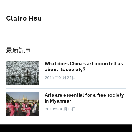
Claire Hsu
最新記事
What does China’s art boom tell us
about its society?
2014年01月25日
Arts are essential for a free society
in Myanmar
2013年06月15日