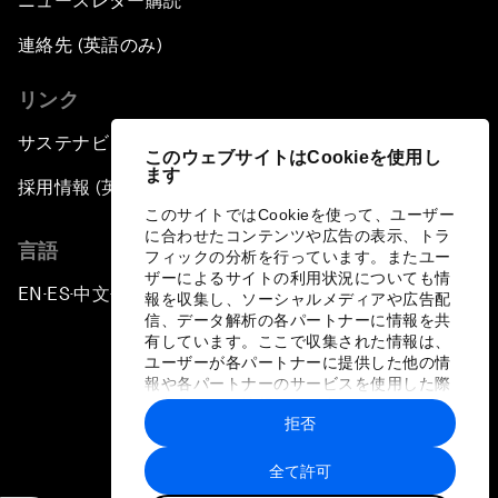
ニュースレター購読
連絡先 (英語のみ)
リンク
サステナビリティへの取り組み
このウェブサイトはCookieを使用し
ます
採用情報 (英語のみ)
このサイトではCookieを使って、ユーザー
に合わせたコンテンツや広告の表示、トラ
言語
フィックの分析を行っています。またユー
ザーによるサイトの利用状況についても情
EN
ES
中文
日本語
▪
▪
▪
報を収集し、ソーシャルメディアや広告配
信、データ解析の各パートナーに情報を共
有しています。ここで収集された情報は、
ユーザーが各パートナーに提供した他の情
報や各パートナーのサービスを使用した際
に収集された情報と組み合わされ、各パー
拒否
トナーによって使用されることがありま
プライバシーポリシーと利用規約
す。
全て許可
サイトマップ