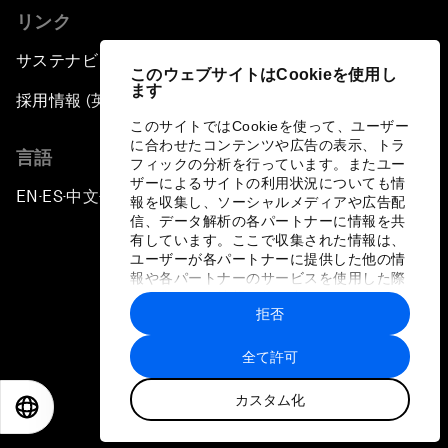
リンク
サステナビリティへの取り組み
このウェブサイトはCookieを使用し
ます
採用情報 (英語のみ)
このサイトではCookieを使って、ユーザー
に合わせたコンテンツや広告の表示、トラ
言語
フィックの分析を行っています。またユー
ザーによるサイトの利用状況についても情
EN
ES
中文
日本語
▪
▪
▪
報を収集し、ソーシャルメディアや広告配
信、データ解析の各パートナーに情報を共
有しています。ここで収集された情報は、
ユーザーが各パートナーに提供した他の情
報や各パートナーのサービスを使用した際
に収集された情報と組み合わされ、各パー
拒否
トナーによって使用されることがありま
プライバシーポリシーと利用規約
す。
全て許可
サイトマップ
カスタム化
©
2026
世界経済フォーラム
EN
ES
中文
日本語