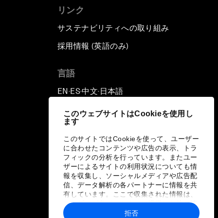
リンク
サステナビリティへの取り組み
採用情報 (英語のみ)
て
言語
EN
ES
中文
日本語
▪
▪
▪
このウェブサイトはCookieを使用し
ます
このサイトではCookieを使って、ユーザー
に合わせたコンテンツや広告の表示、トラ
フィックの分析を行っています。またユー
ザーによるサイトの利用状況についても情
報を収集し、ソーシャルメディアや広告配
信、データ解析の各パートナーに情報を共
有しています。ここで収集された情報は、
ユーザーが各パートナーに提供した他の情
報や各パートナーのサービスを使用した際
拒否