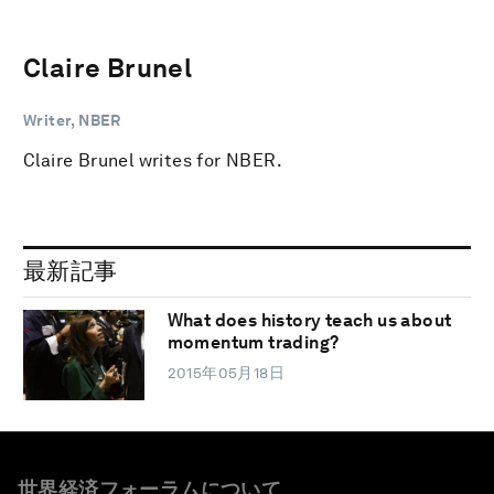
Claire Brunel
Writer, NBER
Claire Brunel writes for NBER.
最新記事
What does history teach us about
momentum trading?
2015年05月18日
世界経済フォーラムについて