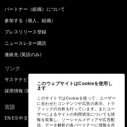
パートナー（組織）について
参加する（個人、組織）
プレスリリース登録
ニュースレター購読
連絡先 (英語のみ)
リンク
サステナビリティへの取り組み
このウェブサイトはCookieを使用し
ます
採用情報 (英語のみ)
このサイトではCookieを使って、ユーザー
に合わせたコンテンツや広告の表示、トラ
言語
フィックの分析を行っています。またユー
ザーによるサイトの利用状況についても情
EN
ES
中文
日本語
▪
▪
▪
報を収集し、ソーシャルメディアや広告配
信、データ解析の各パートナーに情報を共