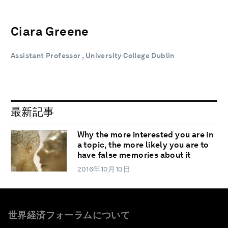
Ciara Greene
Assistant Professor , University College Dublin
最新記事
Why the more interested you are in
a topic, the more likely you are to
have false memories about it
2016年10月10日
世界経済フォーラムについて