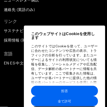
ニュースレター購読
連絡先 (英語のみ)
リンク
サステナビリティへの取り組み
このウェブサイトはCookieを使用し
ます
採用情報 (英語のみ)
このサイトではCookieを使って、ユーザー
に合わせたコンテンツや広告の表示、トラ
言語
フィックの分析を行っています。またユー
ザーによるサイトの利用状況についても情
EN
ES
中文
日本語
▪
▪
▪
報を収集し、ソーシャルメディアや広告配
信、データ解析の各パートナーに情報を共
有しています。ここで収集された情報は、
ユーザーが各パートナーに提供した他の情
報や各パートナーのサービスを使用した際
に収集された情報と組み合わされ、各パー
拒否
トナーによって使用されることがありま
プライバシーポリシーと利用規約
す。
全て許可
サイトマップ