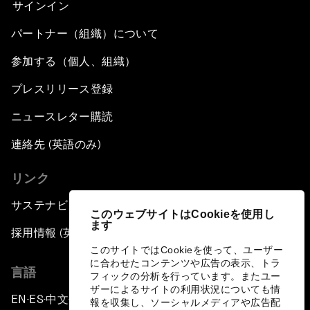
サインイン
パートナー（組織）について
参加する（個人、組織）
プレスリリース登録
ニュースレター購読
連絡先 (英語のみ)
リンク
サステナビリティへの取り組み
このウェブサイトはCookieを使用し
ます
採用情報 (英語のみ)
このサイトではCookieを使って、ユーザー
に合わせたコンテンツや広告の表示、トラ
言語
フィックの分析を行っています。またユー
ザーによるサイトの利用状況についても情
EN
ES
中文
日本語
▪
▪
▪
報を収集し、ソーシャルメディアや広告配