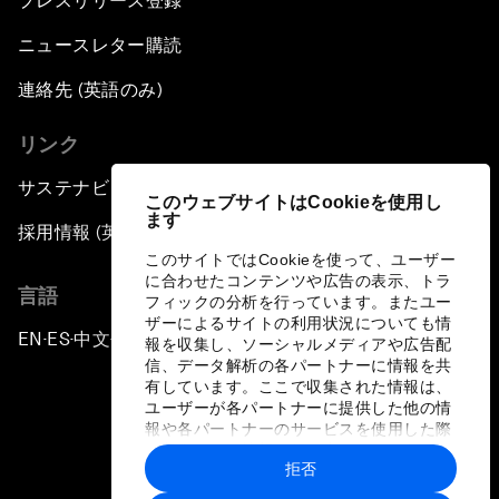
プレスリリース登録
ニュースレター購読
連絡先 (英語のみ)
リンク
サステナビリティへの取り組み
このウェブサイトはCookieを使用し
ます
採用情報 (英語のみ)
このサイトではCookieを使って、ユーザー
に合わせたコンテンツや広告の表示、トラ
言語
フィックの分析を行っています。またユー
ザーによるサイトの利用状況についても情
EN
ES
中文
日本語
▪
▪
▪
報を収集し、ソーシャルメディアや広告配
信、データ解析の各パートナーに情報を共
有しています。ここで収集された情報は、
ユーザーが各パートナーに提供した他の情
報や各パートナーのサービスを使用した際
に収集された情報と組み合わされ、各パー
拒否
トナーによって使用されることがありま
プライバシーポリシーと利用規約
す。