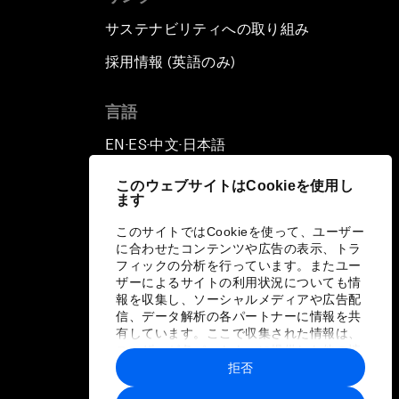
サステナビリティへの取り組み
採用情報 (英語のみ)
て
言語
EN
ES
中文
日本語
▪
▪
▪
このウェブサイトはCookieを使用し
ます
このサイトではCookieを使って、ユーザー
に合わせたコンテンツや広告の表示、トラ
フィックの分析を行っています。またユー
ザーによるサイトの利用状況についても情
報を収集し、ソーシャルメディアや広告配
信、データ解析の各パートナーに情報を共
有しています。ここで収集された情報は、
ユーザーが各パートナーに提供した他の情
報や各パートナーのサービスを使用した際
拒否
に収集された情報と組み合わされ、各パー