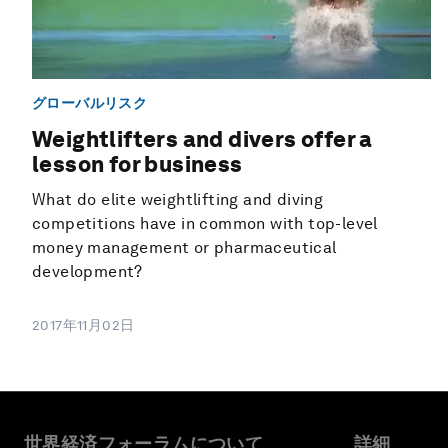
グローバルリスク
Weightlifters and divers offer a
lesson for business
What do elite weightlifting and diving
competitions have in common with top-level
money management or pharmaceutical
development?
2017年11月02日
世界経済フォーラムについて
詳細