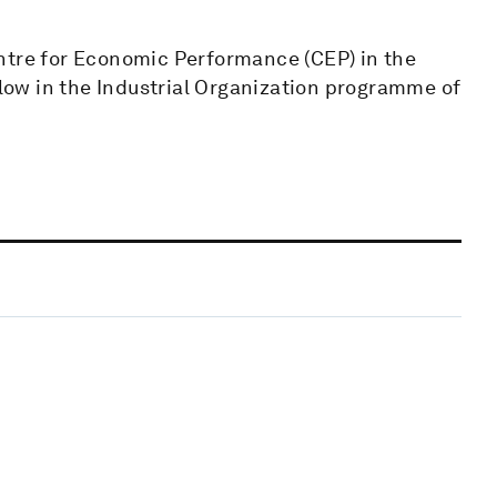
ntre for Economic Performance (CEP) in the
ow in the Industrial Organization programme of
.