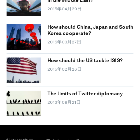
in the Middle East?
2015年04月29日
How should China, Japan and South
Korea cooperate?
2015年03月27日
How should the US tackle ISIS?
2015年02月26日
The limits of Twitter diplomacy
2013年08月21日