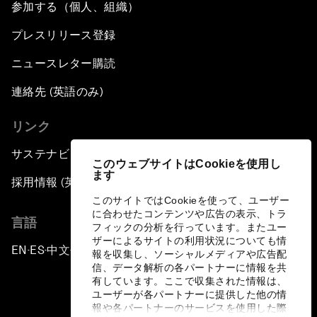
参加する（個人、組織）
プレスリリース登録
ニュースレター購読
連絡先 (英語のみ)
リンク
サステナビリティへの取り組み
このウェブサイトはCookieを使用し
ます
採用情報 (英語のみ)
このサイトではCookieを使って、ユーザー
に合わせたコンテンツや広告の表示、トラ
言語
フィックの分析を行っています。またユー
ザーによるサイトの利用状況についても情
EN
ES
中文
日本語
▪
▪
▪
報を収集し、ソーシャルメディアや広告配
信、データ解析の各パートナーに情報を共
有しています。ここで収集された情報は、
ユーザーが各パートナーに提供した他の情
報や各パートナーのサービスを使用した際