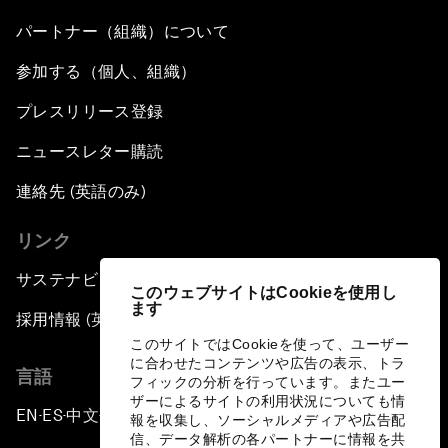
パートナー（組織）について
参加する（個人、組織）
プレスリリース登録
ニュースレター購読
連絡先 (英語のみ)
リンク
サステナビリティへの取り組み
このウェブサイトはCookieを使用し
ます
採用情報 (英語のみ)
このサイトではCookieを使って、ユーザー
に合わせたコンテンツや広告の表示、トラ
言語
フィックの分析を行っています。またユー
ザーによるサイトの利用状況についても情
EN
ES
中文
日本語
▪
▪
▪
報を収集し、ソーシャルメディアや広告配
信、データ解析の各パートナーに情報を共