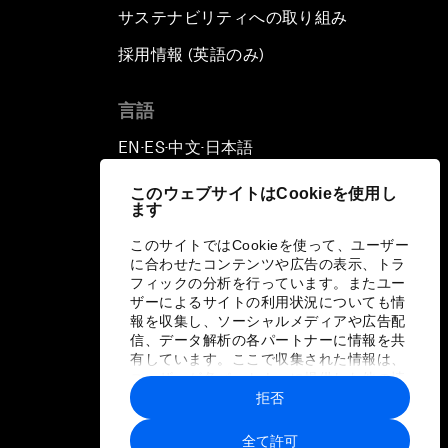
サステナビリティへの取り組み
採用情報 (英語のみ)
て
言語
EN
ES
中文
日本語
▪
▪
▪
このウェブサイトはCookieを使用し
ます
このサイトではCookieを使って、ユーザー
に合わせたコンテンツや広告の表示、トラ
フィックの分析を行っています。またユー
ザーによるサイトの利用状況についても情
報を収集し、ソーシャルメディアや広告配
信、データ解析の各パートナーに情報を共
有しています。ここで収集された情報は、
ユーザーが各パートナーに提供した他の情
報や各パートナーのサービスを使用した際
拒否
に収集された情報と組み合わされ、各パー
トナーによって使用されることがありま
全て許可