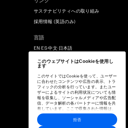
リンク
サステナビリティへの取り組み
採用情報 (英語のみ)
て
言語
EN
ES
中文
日本語
▪
▪
▪
このウェブサイトはCookieを使用し
ます
このサイトではCookieを使って、ユーザー
に合わせたコンテンツや広告の表示、トラ
フィックの分析を行っています。またユー
ザーによるサイトの利用状況についても情
報を収集し、ソーシャルメディアや広告配
信、データ解析の各パートナーに情報を共
有しています。ここで収集された情報は、
ユーザーが各パートナーに提供した他の情
報や各パートナーのサービスを使用した際
拒否
に収集された情報と組み合わされ、各パー