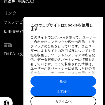
連絡先 (英語のみ)
リンク
サステナビリティへの取り組み
このウェブサイトはCookieを使用し
ます
採用情報 (英語のみ)
このサイトではCookieを使って、ユーザー
に合わせたコンテンツや広告の表示、トラ
言語
フィックの分析を行っています。またユー
ザーによるサイトの利用状況についても情
EN
ES
中文
日本語
▪
▪
▪
報を収集し、ソーシャルメディアや広告配
信、データ解析の各パートナーに情報を共
有しています。ここで収集された情報は、
ユーザーが各パートナーに提供した他の情
報や各パートナーのサービスを使用した際
に収集された情報と組み合わされ、各パー
拒否
トナーによって使用されることがありま
プライバシーポリシーと利用規約
す。
全て許可
サイトマップ
カスタム化
©
2026
世界経済フォーラム
EN
ES
中文
日本語