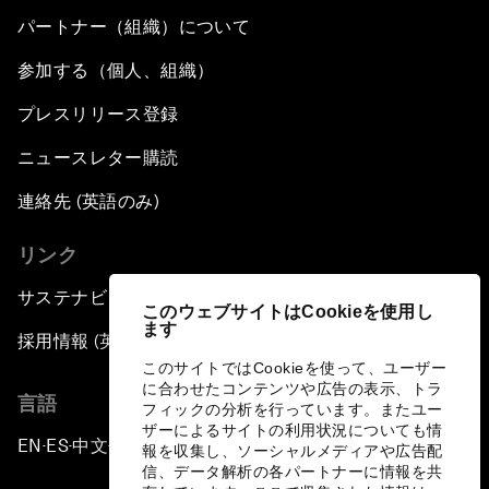
パートナー（組織）について
参加する（個人、組織）
プレスリリース登録
ニュースレター購読
連絡先 (英語のみ)
リンク
サステナビリティへの取り組み
このウェブサイトはCookieを使用し
ます
採用情報 (英語のみ)
このサイトではCookieを使って、ユーザー
に合わせたコンテンツや広告の表示、トラ
言語
フィックの分析を行っています。またユー
ザーによるサイトの利用状況についても情
EN
ES
中文
日本語
▪
▪
▪
報を収集し、ソーシャルメディアや広告配
信、データ解析の各パートナーに情報を共