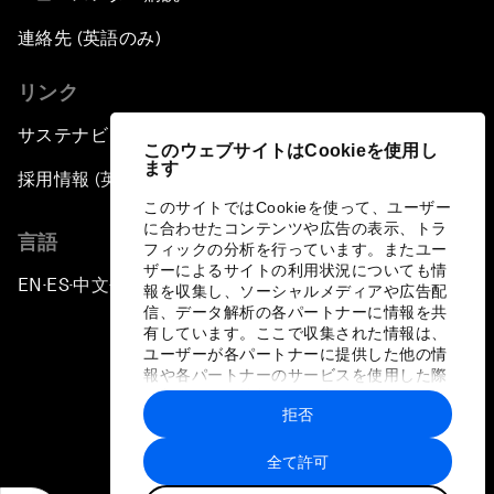
連絡先 (英語のみ)
リンク
サステナビリティへの取り組み
このウェブサイトはCookieを使用し
ます
採用情報 (英語のみ)
このサイトではCookieを使って、ユーザー
に合わせたコンテンツや広告の表示、トラ
言語
フィックの分析を行っています。またユー
ザーによるサイトの利用状況についても情
EN
ES
中文
日本語
▪
▪
▪
報を収集し、ソーシャルメディアや広告配
信、データ解析の各パートナーに情報を共
有しています。ここで収集された情報は、
ユーザーが各パートナーに提供した他の情
報や各パートナーのサービスを使用した際
に収集された情報と組み合わされ、各パー
拒否
トナーによって使用されることがありま
プライバシーポリシーと利用規約
す。
全て許可
サイトマップ