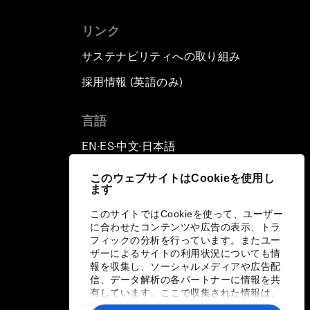
リンク
サステナビリティへの取り組み
採用情報 (英語のみ)
て
言語
EN
ES
中文
日本語
▪
▪
▪
このウェブサイトはCookieを使用し
ます
このサイトではCookieを使って、ユーザー
に合わせたコンテンツや広告の表示、トラ
フィックの分析を行っています。またユー
ザーによるサイトの利用状況についても情
報を収集し、ソーシャルメディアや広告配
信、データ解析の各パートナーに情報を共
有しています。ここで収集された情報は、
ユーザーが各パートナーに提供した他の情