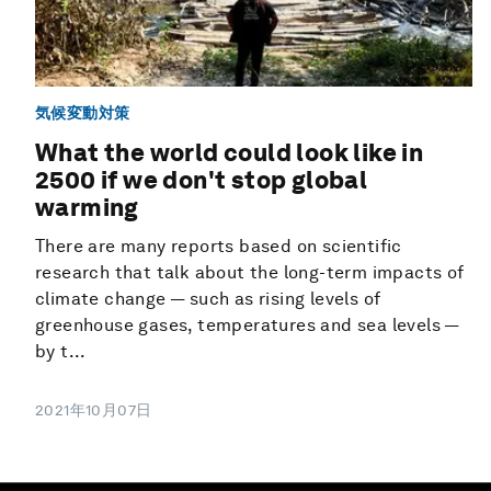
気候変動対策
What the world could look like in
2500 if we don't stop global
warming
There are many reports based on scientific
research that talk about the long-term impacts of
climate change — such as rising levels of
greenhouse gases, temperatures and sea levels —
by t...
2021年10月07日