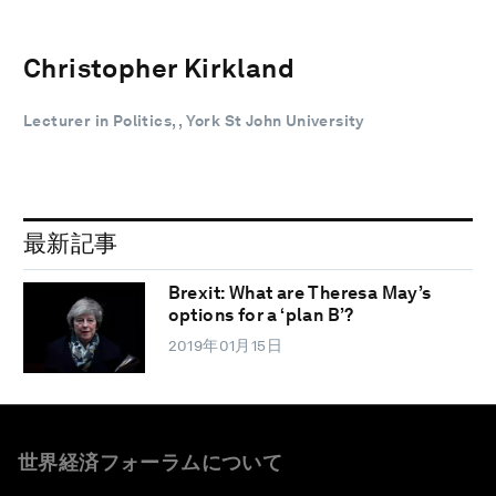
Christopher Kirkland
Lecturer in Politics, , York St John University
最新記事
Brexit: What are Theresa May’s
options for a ‘plan B’?
2019年01月15日
世界経済フォーラムについて