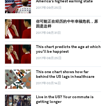
America's highest earning state
2017年09月25日
你可能正在经历的中年幸福危机，原
因是这样
2017年08月31日
This chart predicts the age at which
you'll be happiest
2017年08月25日
This one chart shows how far
behind the US lags in healthcare
2017年03月14日
Live in the US? Your commute is
getting longer