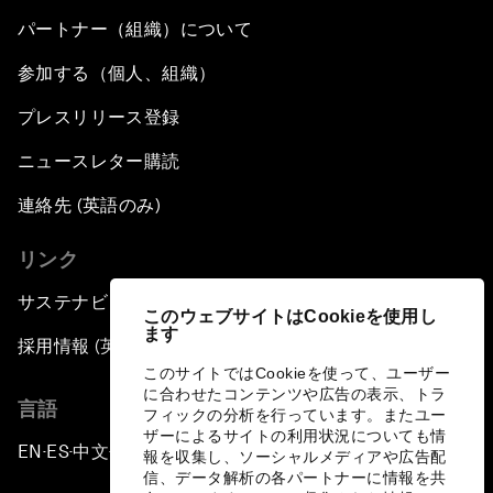
パートナー（組織）について
参加する（個人、組織）
プレスリリース登録
ニュースレター購読
連絡先 (英語のみ)
リンク
サステナビリティへの取り組み
このウェブサイトはCookieを使用し
ます
採用情報 (英語のみ)
このサイトではCookieを使って、ユーザー
に合わせたコンテンツや広告の表示、トラ
言語
フィックの分析を行っています。またユー
ザーによるサイトの利用状況についても情
EN
ES
中文
日本語
▪
▪
▪
報を収集し、ソーシャルメディアや広告配
信、データ解析の各パートナーに情報を共