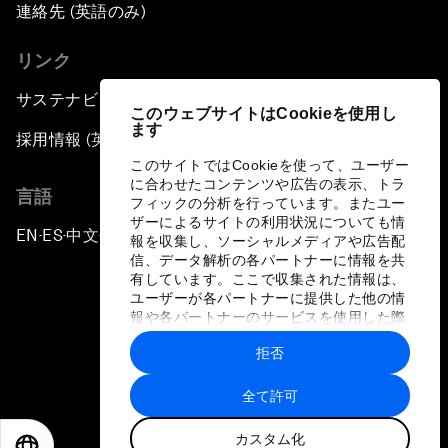
連絡先 (英語のみ)
リンク
サステナビリティへの取り組み
このウェブサイトはCookieを使用し
ます
採用情報 (英語のみ)
このサイトではCookieを使って、ユーザー
に合わせたコンテンツや広告の表示、トラ
言語
フィックの分析を行っています。またユー
ザーによるサイトの利用状況についても情
EN
ES
中文
日本語
▪
▪
▪
報を収集し、ソーシャルメディアや広告配
信、データ解析の各パートナーに情報を共
有しています。ここで収集された情報は、
ユーザーが各パートナーに提供した他の情
報や各パートナーのサービスを使用した際
に収集された情報と組み合わされ、各パー
拒否
トナーによって使用されることがありま
プライバシーポリシーと利用規約
す。
全て許可
サイトマップ
カスタム化
©
2026
世界経済フォーラム
EN
ES
中文
日本語