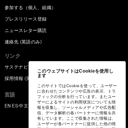
参加する（個人、組織）
プレスリリース登録
ニュースレター購読
連絡先 (英語のみ)
リンク
サステナビリティへの取り組み
このウェブサイトはCookieを使用し
ます
採用情報 (英語のみ)
このサイトではCookieを使って、ユーザー
に合わせたコンテンツや広告の表示、トラ
言語
フィックの分析を行っています。またユー
ザーによるサイトの利用状況についても情
EN
ES
中文
日本語
▪
▪
▪
報を収集し、ソーシャルメディアや広告配
信、データ解析の各パートナーに情報を共
有しています。ここで収集された情報は、
ユーザーが各パートナーに提供した他の情