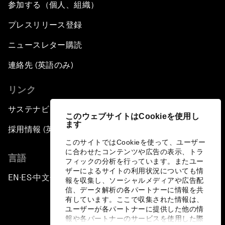
参加する（個人、組織）
プレスリリース登録
ニュースレター購読
連絡先 (英語のみ)
リンク
サステナビリティへの取り組み
このウェブサイトはCookieを使用し
ます
採用情報 (英語のみ)
このサイトではCookieを使って、ユーザー
に合わせたコンテンツや広告の表示、トラ
言語
フィックの分析を行っています。またユー
ザーによるサイトの利用状況についても情
EN
ES
中文
日本語
▪
▪
▪
報を収集し、ソーシャルメディアや広告配
信、データ解析の各パートナーに情報を共
有しています。ここで収集された情報は、
ユーザーが各パートナーに提供した他の情
報や各パートナーのサービスを使用した際