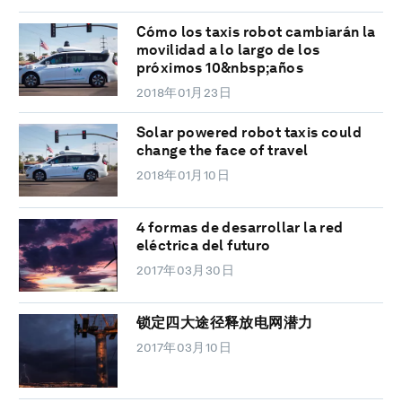
Cómo los taxis robot cambiarán la
movilidad a lo largo de los
próximos 10&nbsp;años
2018年01月23日
Solar powered robot taxis could
change the face of travel
2018年01月10日
4 formas de desarrollar la red
eléctrica del futuro
2017年03月30日
锁定四大途径释放电网潜力
2017年03月10日