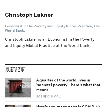
Christoph Lakner
Economist in the Poverty and Equity Global Practice, The
World Bank.
Christoph Lakner is an Economist in the Poverty
and Equity Global Practice at the World Bank.
最新記事
A quarter of the world lives in
'societal poverty' - here's what that
means
2021年01月04日
Here's how many people COVID-19