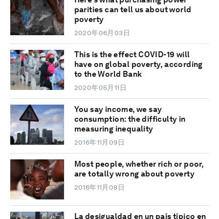
parities can tell us about world
poverty
2020年06月03日
This is the effect COVID-19 will
have on global poverty, according
to the World Bank
2020年05月11日
You say income, we say
consumption: the difficulty in
measuring inequality
2016年11月09日
Most people, whether rich or poor,
are totally wrong about poverty
2016年11月08日
La desigualdad en un país típico en