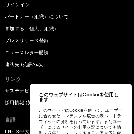
サインイン
パートナー（組織）について
参加する（個人、組織）
プレスリリース登録
ニュースレター購読
連絡先 (英語のみ)
リンク
サステナビリティへの取り組み
このウェブサイトはCookieを使用し
ます
採用情報 (英語のみ)
このサイトではCookieを使って、ユーザー
に合わせたコンテンツや広告の表示、トラ
言語
フィックの分析を行っています。またユー
ザーによるサイトの利用状況についても情
EN
ES
中文
日本語
▪
▪
▪
報を収集し、ソーシャルメディアや広告配