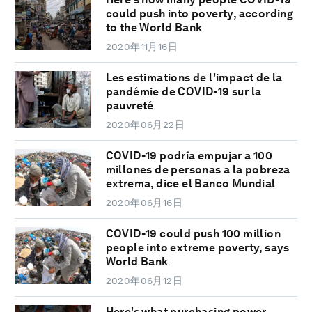
could push into poverty, according
to the World Bank
2020年11月16日
Les estimations de l'impact de la
pandémie de COVID-19 sur la
pauvreté
2020年06月22日
COVID-19 podría empujar a 100
millones de personas a la pobreza
extrema, dice el Banco Mundial
2020年06月16日
COVID-19 could push 100 million
people into extreme poverty, says
World Bank
2020年06月12日
Here's what purchasing power