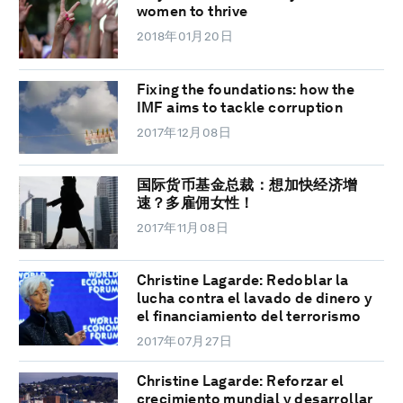
women to thrive
2018年01月20日
Fixing the foundations: how the
IMF aims to tackle corruption
2017年12月08日
国际货币基金总裁：想加快经济增
速？多雇佣女性！
2017年11月08日
Christine Lagarde: Redoblar la
lucha contra el lavado de dinero y
el financiamiento del terrorismo
2017年07月27日
Christine Lagarde: Reforzar el
crecimiento mundial y desarrollar