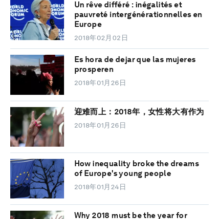
Un rêve différé : inégalités et
pauvreté intergénérationnelles en
Europe
2018年02月02日
Es hora de dejar que las mujeres
prosperen
2018年01月26日
迎难而上：2018年，女性将大有作为
2018年01月26日
How inequality broke the dreams
of Europe's young people
2018年01月24日
Why 2018 must be the year for