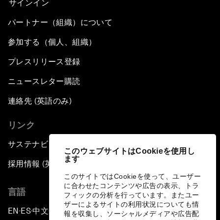
サインイン
パートナー（組織）について
参加する（個人、組織）
プレスリリース登録
ニュースレター購読
連絡先 (英語のみ)
リンク
サステナビリティへの取り組み
このウェブサイトはCookieを使用し
ます
採用情報 (英語のみ)
このサイトではCookieを使って、ユーザー
に合わせたコンテンツや広告の表示、トラ
言語
フィックの分析を行っています。またユー
ザーによるサイトの利用状況についても情
EN
ES
中文
日本語
▪
▪
▪
報を収集し、ソーシャルメディアや広告配