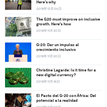
Here’s why
2018年12月04日
The G20 must improve on inclusive
growth. Here's how
2018年11月30日
G-20: Dar un impulso al
crecimiento inclusivo
2018年11月30日
Christine Lagarde: Is it time for a
new digital currency?
2018年11月16日
El Pacto del G-20 con África: Del
potencial a la realidad
2018年11月06日