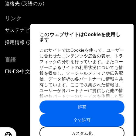
連絡先 (英語のみ)
リンク
サステナビリティへの取り組み
このウェブサイトはCookieを使用し
ます
採用情報 (英語のみ)
このサイトではCookieを使って、ユーザー
に合わせたコンテンツや広告の表示、トラ
言語
フィックの分析を行っています。またユー
ザーによるサイトの利用状況についても情
EN
ES
中文
日本語
▪
▪
▪
報を収集し、ソーシャルメディアや広告配
信、データ解析の各パートナーに情報を共
有しています。ここで収集された情報は、
ユーザーが各パートナーに提供した他の情
報や各パートナーのサービスを使用した際
に収集された情報と組み合わされ、各パー
拒否
トナーによって使用されることがありま
プライバシーポリシーと利用規約
す。
全て許可
サイトマップ
カスタム化
©
2026
世界経済フォーラム
EN
ES
中文
日本語