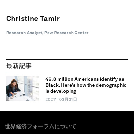
Christine Tamir
Research Analyst, Pew Research Center
最新記事
46.8 million Americans identify as
Black. Here's how the demographic
is developing
2021年03月31日
世界経済フォーラムについて