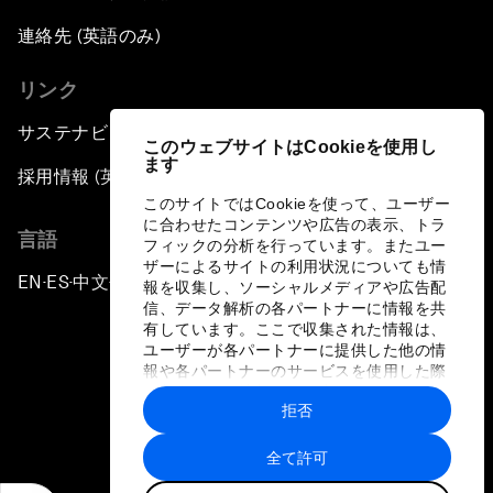
連絡先 (英語のみ)
リンク
サステナビリティへの取り組み
このウェブサイトはCookieを使用し
ます
採用情報 (英語のみ)
このサイトではCookieを使って、ユーザー
に合わせたコンテンツや広告の表示、トラ
言語
フィックの分析を行っています。またユー
ザーによるサイトの利用状況についても情
EN
ES
中文
日本語
▪
▪
▪
報を収集し、ソーシャルメディアや広告配
信、データ解析の各パートナーに情報を共
有しています。ここで収集された情報は、
ユーザーが各パートナーに提供した他の情
報や各パートナーのサービスを使用した際
に収集された情報と組み合わされ、各パー
拒否
トナーによって使用されることがありま
プライバシーポリシーと利用規約
す。
全て許可
サイトマップ