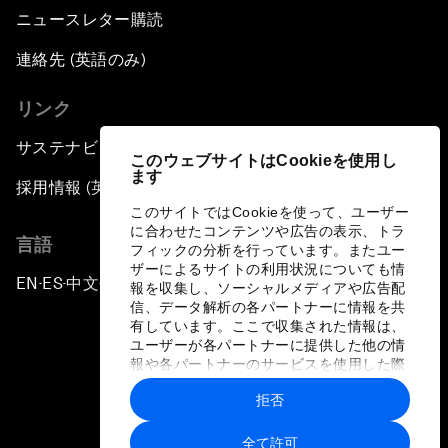
ニュースレター購読
連絡先 (英語のみ)
リンク
サステナビリティへの取り組み
このウェブサイトはCookieを使用し
ます
採用情報 (英語のみ)
このサイトではCookieを使って、ユーザー
に合わせたコンテンツや広告の表示、トラ
言語
フィックの分析を行っています。またユー
ザーによるサイトの利用状況についても情
EN
ES
中文
日本語
▪
▪
▪
報を収集し、ソーシャルメディアや広告配
信、データ解析の各パートナーに情報を共
有しています。ここで収集された情報は、
ユーザーが各パートナーに提供した他の情
報や各パートナーのサービスを使用した際
に収集された情報と組み合わされ、各パー
拒否
トナーによって使用されることがありま
プライバシーポリシーと利用規約
す。
全て許可