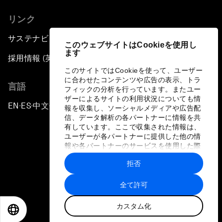
リンク
サステナビリティへの取り組み
このウェブサイトはCookieを使用し
ます
採用情報 (英語のみ)
このサイトではCookieを使って、ユーザー
に合わせたコンテンツや広告の表示、トラ
言語
フィックの分析を行っています。またユー
ザーによるサイトの利用状況についても情
EN
ES
中文
日本語
▪
▪
▪
報を収集し、ソーシャルメディアや広告配
信、データ解析の各パートナーに情報を共
有しています。ここで収集された情報は、
ユーザーが各パートナーに提供した他の情
報や各パートナーのサービスを使用した際
に収集された情報と組み合わされ、各パー
拒否
トナーによって使用されることがありま
プライバシーポリシーと利用規約
す。
全て許可
サイトマップ
カスタム化
©
2026
世界経済フォーラム
EN
ES
中文
日本語