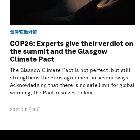
気候変動対策
COP26: Experts give their verdict on
the summit and the Glasgow
Climate Pact
The Glasgow Climate Pact is not perfect, but still
strengthens the Paris agreement in several ways.
Acknowledging that there is no safe limit for global
warming, the Pact resolves to limi...
2021年11月15日