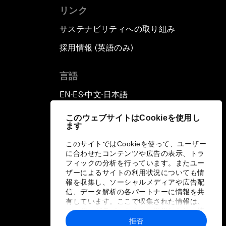
リンク
サステナビリティへの取り組み
採用情報 (英語のみ)
て
言語
EN
ES
中文
日本語
▪
▪
▪
このウェブサイトはCookieを使用し
ます
このサイトではCookieを使って、ユーザー
に合わせたコンテンツや広告の表示、トラ
フィックの分析を行っています。またユー
ザーによるサイトの利用状況についても情
報を収集し、ソーシャルメディアや広告配
信、データ解析の各パートナーに情報を共
有しています。ここで収集された情報は、
ユーザーが各パートナーに提供した他の情
報や各パートナーのサービスを使用した際
拒否