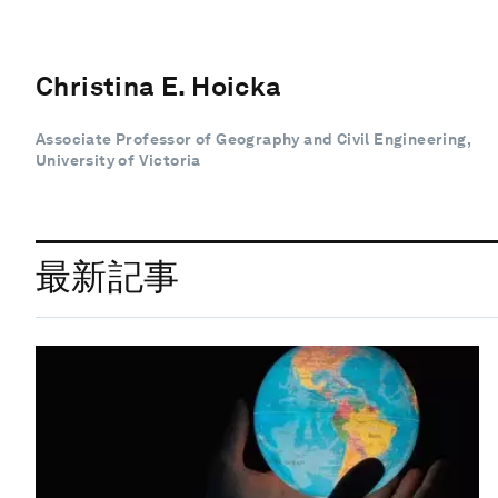
Christina E. Hoicka
Associate Professor of Geography and Civil Engineering,
University of Victoria
最新記事