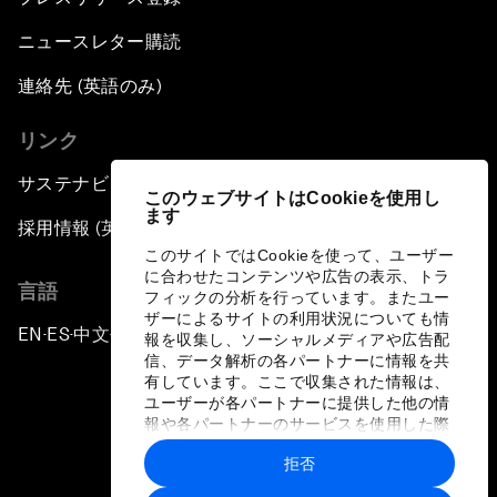
ニュースレター購読
連絡先 (英語のみ)
リンク
サステナビリティへの取り組み
このウェブサイトはCookieを使用し
ます
採用情報 (英語のみ)
このサイトではCookieを使って、ユーザー
に合わせたコンテンツや広告の表示、トラ
言語
フィックの分析を行っています。またユー
ザーによるサイトの利用状況についても情
EN
ES
中文
日本語
▪
▪
▪
報を収集し、ソーシャルメディアや広告配
信、データ解析の各パートナーに情報を共
有しています。ここで収集された情報は、
ユーザーが各パートナーに提供した他の情
報や各パートナーのサービスを使用した際
に収集された情報と組み合わされ、各パー
拒否
トナーによって使用されることがありま
プライバシーポリシーと利用規約
す。