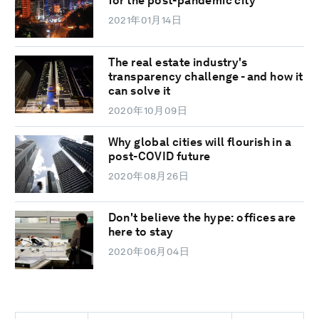
for the post-pandemic city
2021年01月14日
The real estate industry's
transparency challenge - and how it
can solve it
2020年10月09日
Why global cities will flourish in a
post-COVID future
2020年08月26日
Don't believe the hype: offices are
here to stay
2020年06月04日