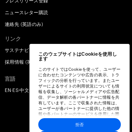
プレスリリース登録
ニュースレター購読
連絡先 (英語のみ)
リンク
サステナビリティへの取り組み
このウェブサイトはCookieを使用し
ます
採用情報 (英語のみ)
このサイトではCookieを使って、ユーザー
に合わせたコンテンツや広告の表示、トラ
言語
フィックの分析を行っています。またユー
ザーによるサイトの利用状況についても情
EN
ES
中文
日本語
▪
▪
▪
報を収集し、ソーシャルメディアや広告配
信、データ解析の各パートナーに情報を共
有しています。ここで収集された情報は、
ユーザーが各パートナーに提供した他の情
報や各パートナーのサービスを使用した際
に収集された情報と組み合わされ、各パー
拒否
トナーによって使用されることがありま
プライバシーポリシーと利用規約
す。