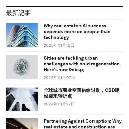
最新記事
Why real estate's AI success
depends more on people than
technology
2026年01月12日
Cities are tackling urban
challenges with bold regeneration.
Here's how &nbsp;
2025年01月07日
全球城市商业空间供给过剩，CBD建
设迎来转折点
2024年01月27日
Partnering Against Corruption: Why
real estate and construction are