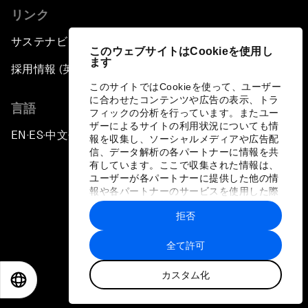
リンク
サステナビリティへの取り組み
このウェブサイトはCookieを使用し
ます
採用情報 (英語のみ)
このサイトではCookieを使って、ユーザー
に合わせたコンテンツや広告の表示、トラ
言語
フィックの分析を行っています。またユー
ザーによるサイトの利用状況についても情
EN
ES
中文
日本語
▪
▪
▪
報を収集し、ソーシャルメディアや広告配
信、データ解析の各パートナーに情報を共
有しています。ここで収集された情報は、
ユーザーが各パートナーに提供した他の情
報や各パートナーのサービスを使用した際
に収集された情報と組み合わされ、各パー
拒否
トナーによって使用されることがありま
プライバシーポリシーと利用規約
す。
全て許可
サイトマップ
カスタム化
©
2026
世界経済フォーラム
EN
ES
中文
日本語