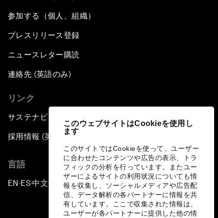
参加する（個人、組織）
プレスリリース登録
ニュースレター購読
連絡先 (英語のみ)
リンク
サステナビリティへの取り組み
このウェブサイトはCookieを使用し
ます
採用情報 (英語のみ)
このサイトではCookieを使って、ユーザー
に合わせたコンテンツや広告の表示、トラ
言語
フィックの分析を行っています。またユー
ザーによるサイトの利用状況についても情
EN
ES
中文
日本語
▪
▪
▪
報を収集し、ソーシャルメディアや広告配
信、データ解析の各パートナーに情報を共
有しています。ここで収集された情報は、
ユーザーが各パートナーに提供した他の情