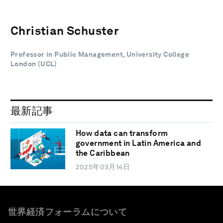
Christian Schuster
Professor in Public Management, University College
London (UCL)
最新記事
How data can transform
government in Latin America and
the Caribbean
2025年03月14日
世界経済フォーラムについて