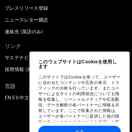
プレスリリース登録
ニュースレター購読
連絡先 (英語のみ)
リンク
サステナビリティへの取り組み
このウェブサイトはCookieを使用し
ます
採用情報 (英語のみ)
このサイトではCookieを使って、ユーザー
に合わせたコンテンツや広告の表示、トラ
言語
フィックの分析を行っています。またユー
ザーによるサイトの利用状況についても情
EN
ES
中文
日本語
▪
▪
▪
報を収集し、ソーシャルメディアや広告配
信、データ解析の各パートナーに情報を共
有しています。ここで収集された情報は、
ユーザーが各パートナーに提供した他の情
報や各パートナーのサービスを使用した際
に収集された情報と組み合わされ、各パー